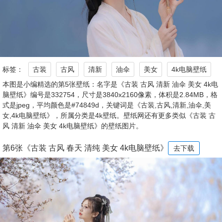
标签：
古装
古风
清新
油伞
美女
4k电脑壁纸
本图是小编精选的第5张壁纸：名字是《古装 古风 清新 油伞 美女 4k电
脑壁纸》编号是332754，尺寸是3840x2160像素，体积是2.84MB，格
式是jpeg，平均颜色是#74849d，关键词是《古装,古风,清新,油伞,美
女,4k电脑壁纸》，所属分类是4k壁纸。壁纸网还有更多类似《古装 古
风 清新 油伞 美女 4k电脑壁纸》的壁纸图片。
第6张《古装 古风 春天 清纯 美女 4k电脑壁纸》
去下载