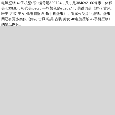
电脑壁纸 4k手机壁纸》编号是329724，尺寸是3840x2160像素，体积
是4.39MB，格式是jpeg，平均颜色是#526a4f，关键词是《鲜花,古风,
唯美,古装,美女,4k电脑壁纸,4k手机壁纸》，所属分类是4k壁纸。壁纸
网还有更多类似《鲜花 古风 唯美 古装 美女 4k电脑壁纸 4k手机壁纸》
的壁纸图片。
第13张《沙漠 夕阳 风铃 异域风情 美女 4k电脑壁纸 4k手机壁
纸》
去下载