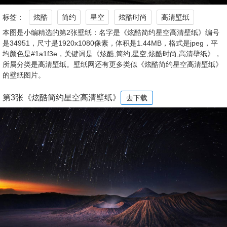
标签：
炫酷
简约
星空
炫酷时尚
高清壁纸
本图是小编精选的第2张壁纸：名字是《炫酷简约星空高清壁纸》编号
是34951，尺寸是1920x1080像素，体积是1.44MB，格式是jpeg，平
均颜色是#1a1f3e，关键词是《炫酷,简约,星空,炫酷时尚,高清壁纸》，
所属分类是高清壁纸。壁纸网还有更多类似《炫酷简约星空高清壁纸》
的壁纸图片。
第3张《炫酷简约星空高清壁纸》
去下载