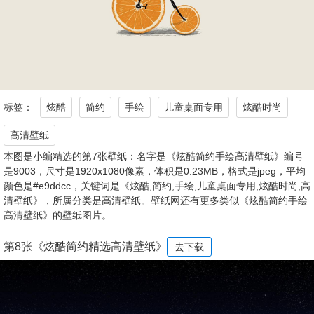
标签：
炫酷
简约
手绘
儿童桌面专用
炫酷时尚
高清壁纸
本图是小编精选的第7张壁纸：名字是《炫酷简约手绘高清壁纸》编号
是9003，尺寸是1920x1080像素，体积是0.23MB，格式是jpeg，平均
颜色是#e9ddcc，关键词是《炫酷,简约,手绘,儿童桌面专用,炫酷时尚,高
清壁纸》，所属分类是高清壁纸。壁纸网还有更多类似《炫酷简约手绘
高清壁纸》的壁纸图片。
第8张《炫酷简约精选高清壁纸》
去下载