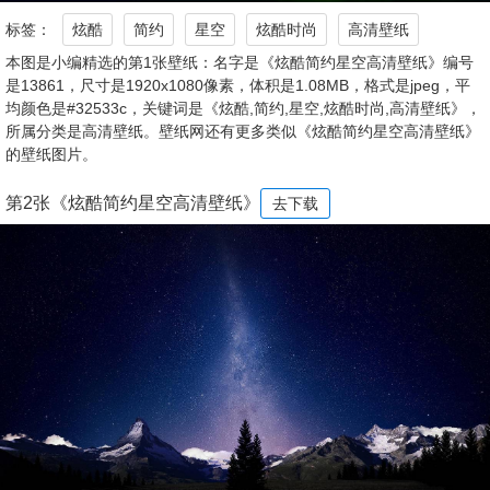
标签：
炫酷
简约
星空
炫酷时尚
高清壁纸
本图是小编精选的第1张壁纸：名字是《炫酷简约星空高清壁纸》编号
是13861，尺寸是1920x1080像素，体积是1.08MB，格式是jpeg，平
均颜色是#32533c，关键词是《炫酷,简约,星空,炫酷时尚,高清壁纸》，
所属分类是高清壁纸。壁纸网还有更多类似《炫酷简约星空高清壁纸》
的壁纸图片。
第2张《炫酷简约星空高清壁纸》
去下载