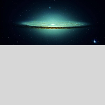
标签：
炫酷
宇宙
星空
儿童桌面专用
炫酷时尚
高清壁纸
本图是小编精选的第9张壁纸：名字是《炫酷宇宙星空高清壁纸》编号
是37412，尺寸是1920x1080像素，体积是0.68MB，格式是jpeg，平
均颜色是#142a30，关键词是《炫酷,宇宙,星空,儿童桌面专用,炫酷时
尚,高清壁纸》，所属分类是高清壁纸。壁纸网还有更多类似《炫酷宇宙
星空高清壁纸》的壁纸图片。
第10张《炫酷简约创意高清壁纸》
去下载