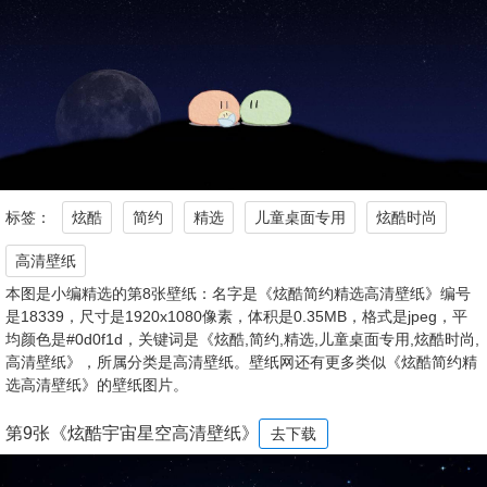
标签：
炫酷
简约
精选
儿童桌面专用
炫酷时尚
高清壁纸
本图是小编精选的第8张壁纸：名字是《炫酷简约精选高清壁纸》编号
是18339，尺寸是1920x1080像素，体积是0.35MB，格式是jpeg，平
均颜色是#0d0f1d，关键词是《炫酷,简约,精选,儿童桌面专用,炫酷时尚,
高清壁纸》，所属分类是高清壁纸。壁纸网还有更多类似《炫酷简约精
选高清壁纸》的壁纸图片。
第9张《炫酷宇宙星空高清壁纸》
去下载