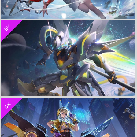
收 藏
立 即 下 载
5K
祈雪灵祝-公孙离《王者荣耀》 4K电脑高清壁纸
收 藏
立 即 下 载
5K
零号・雷霆-孙悟空《王者荣耀》 4K电脑壁纸