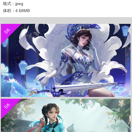
格式：jpeg
体积：4.68MB
收 藏
立 即 下 载
5K
收 藏
立 即 下 载
5K
瓷语鉴心-露娜《王者荣耀》 4K电脑超清壁纸