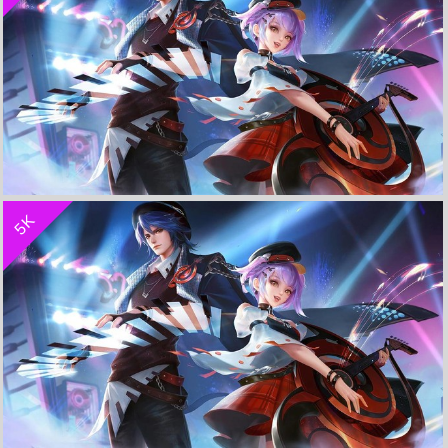
收 藏
立 即 下 载
5K
音你心动 周瑜与小乔《王者荣耀》 4K电脑超清壁纸
收 藏
立 即 下 载