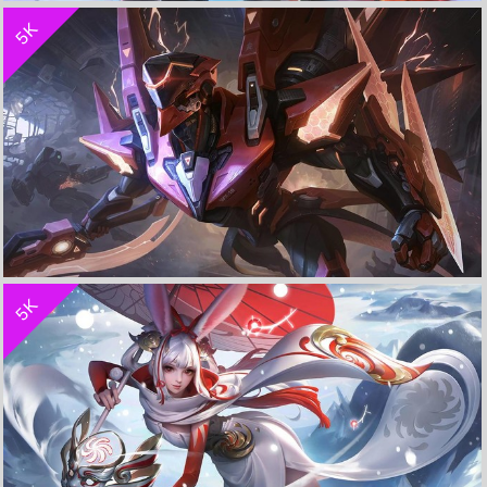
5K
音你心动 周瑜与小乔《王者荣耀》 4K电脑超清壁纸
收 藏
立 即 下 载
5K
绛天战甲-铠《王者荣耀》 4K电脑高清壁纸