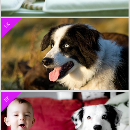
收 藏
立 即 下 载
5K
小猫可爱喵星人5k壁纸
收 藏
立 即 下 载
5K
汪星人狗5k壁纸