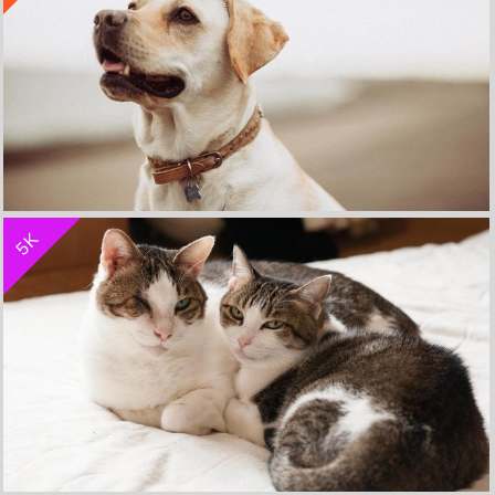
收 藏
立 即 下 载
5K
萌宠动物狗汪星人4k壁纸
收 藏
立 即 下 载