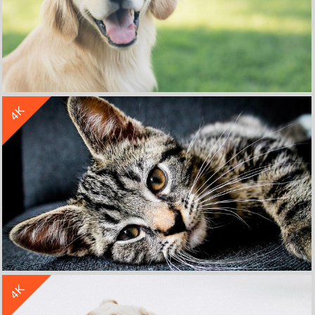
收 藏
立 即 下 载
4K
萌宠动物狗汪星人金毛4k壁纸
收 藏
立 即 下 载
4K
萌宠动物猫喵星人4k壁纸