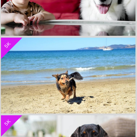
收 藏
立 即 下 载
5K
宝贝汪星人狗5k壁纸
收 藏
立 即 下 载
5K
沙滩狗汪星人5k壁纸