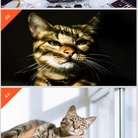
收 藏
立 即 下 载
4K
炫酷创意喵星人4k图片
收 藏
立 即 下 载
4K
动物喵星人猫4k高清壁纸