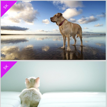
5K
动物喵星人猫萌宠5k壁纸
收 藏
立 即 下 载
5K
狗狗汪星人5k壁纸