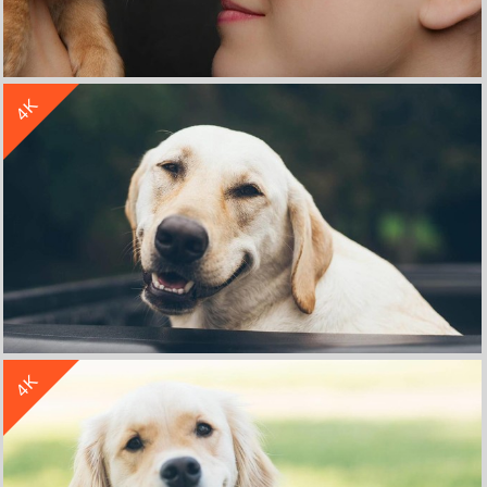
收 藏
立 即 下 载
4K
汪星人狗狗美女4k壁纸
收 藏
立 即 下 载
4K
动物狗汪星人萌宠4k壁纸