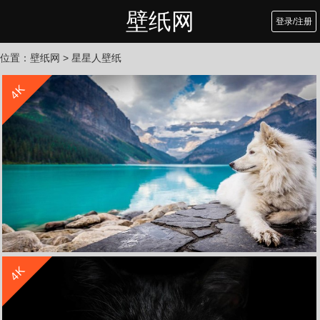
壁纸网
登录/注册
位置：
壁纸网
>
星星人壁纸
收 藏
立 即 下 载
4K
收 藏
立 即 下 载
4K
风景动物萌宠汪星人狗4k图片